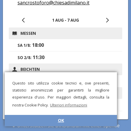
sancrostoforo@chiesadimilano.it
1 AUG - 7 AUG
MESSEN
18:00
SA 1/8:
11:30
SO 2/8:
BEICHTEN
17:00-17:45
SA 1/8:
Questo sito utilizza cookie tecnici e, ove presenti,
statistici anonimizzati per garantirti la migliore
ÖFFNUNGSZEITEN
esperienza d'uso. Per maggiori dettagli, consulta la
8:30-18:30
nostra Cookie Policy.
Ulteriori informazioni
SA 1/8:
9:30-12:00, 16:30-19:15
SO 2/8:
OK
Unterstützen Sie DinDonDan mit einer Spende
8:30-18:30
DI 4/8 - FR 7/8: