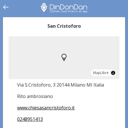
San Cristoforo
MapLibre
MapLibre
Via S.Cristoforo, 3 20144 Milano MI Italia
Rito ambrosiano
www.chiesasancristoforo.it
0248951413