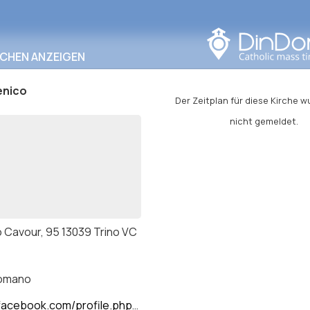
In diesem Bereich
suchen
RCHEN ANZEIGEN
enico
Der Zeitplan für diese Kirche 
nicht gemeldet.
 Cavour, 95 13039 Trino VC
romano
book.com/profile.php?id=61557713566088