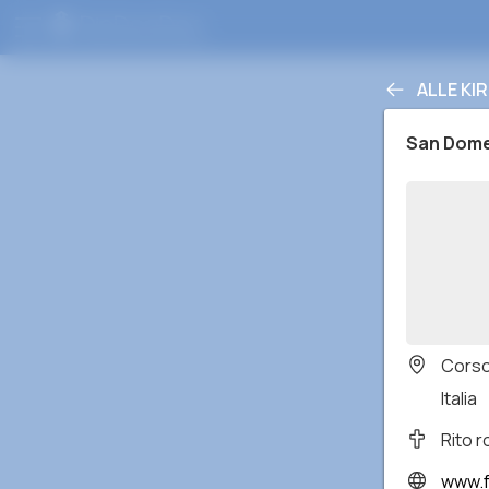
ALLE KI
San Dom
Corso
Italia
Rito 
www.face