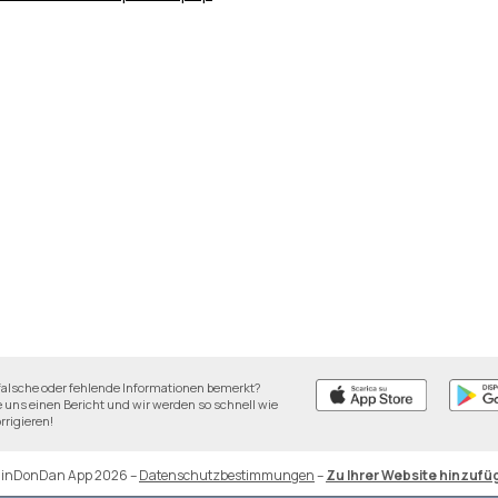
falsche oder fehlende Informationen bemerkt?
 uns einen Bericht und wir werden so schnell wie
rrigieren!
DinDonDan App 2026
–
Datenschutzbestimmungen
–
Zu Ihrer Website hinzufü