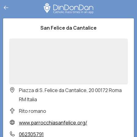
San Felice da Cantalice
Piazza di S. Felice da Cantalice, 20 00172 Roma
RM Italia
Rito romano
www.parrocchiasanfelice.org/
062305791