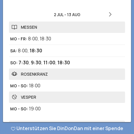
2 JUL
-
13 AUG
MESSEN
8:00
,
18:30
MO - FR
:
8:00
,
18:30
SA
:
7:30
,
9:30
,
11:00
,
18:30
SO
:
ROSENKRANZ
18:00
MO - SO
:
VESPER
19:00
MO - SO
:
Unterstützen Sie DinDonDan mit einer Spende
Haben Sie falsche oder fehlende Informationen bemerkt? Senden
Sie uns einen Bericht und wir werden so schnell wie möglich