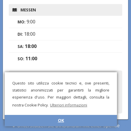
MESSEN
9:00
MO:
18:00
DI:
18:00
SA:
11:00
SO:
Haben Sie falsche oder fehlende Informationen bemerkt?
Questo sito utilizza cookie tecnici e, ove presenti,
Senden Sie uns einen Bericht und wir werden so schnell wie
möglich korrigieren!
statistici anonimizzati per garantirti la migliore
esperienza d'uso. Per maggiori dettagli, consulta la
nostra Cookie Policy.
Ulteriori informazioni
OK
© DinDonDan App 2026 –
Datenschutzbestimmungen
–
Zu Ihrer
Unterstützen Sie DinDonDan mit einer Spende
Website hinzufügen