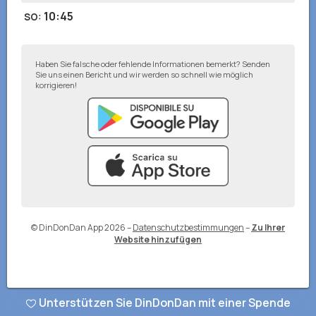
10:45
SO
:
Haben Sie falsche oder fehlende Informationen bemerkt? Senden
Sie uns einen Bericht und wir werden so schnell wie möglich
korrigieren!
© DinDonDan App 2026
–
Datenschutzbestimmungen
–
Zu Ihrer
Website hinzufügen
Unterstützen Sie DinDonDan mit einer Spende