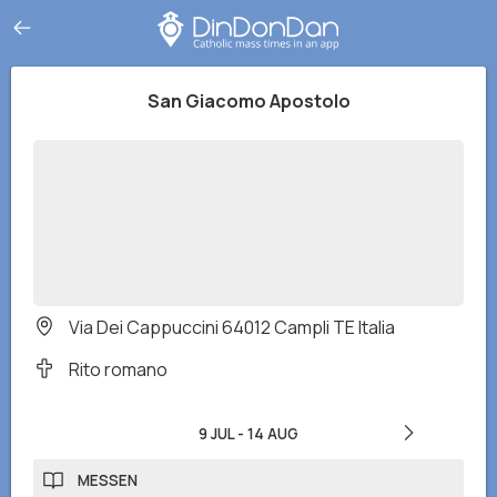
San Giacomo Apostolo
Via Dei Cappuccini 64012 Campli TE Italia
Rito romano
9 JUL
-
14 AUG
MESSEN