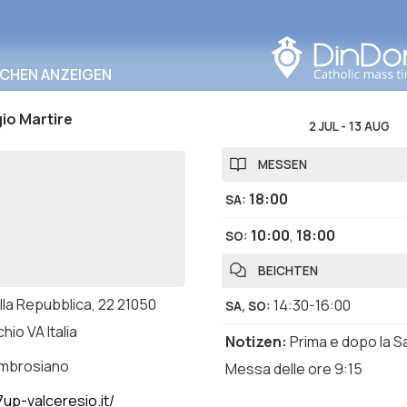
In diesem Bereich
suchen
RCHEN ANZEIGEN
io Martire
2 JUL
-
13 AUG
MESSEN
18:00
SA
:
10:00
,
18:00
SO
:
BEICHTEN
lla Repubblica, 22 21050
14:30-16:00
SA, SO
:
hio VA Italia
Notizen
:
Prima e dopo la S
ambrosiano
Messa delle ore 9:15
up-valceresio.it/