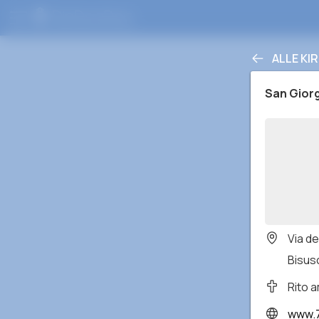
ALLE KI
San Giorg
Via de
Bisusc
Rito 
www.7