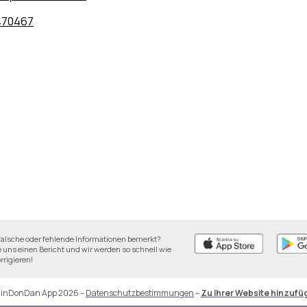
470467
falsche oder fehlende Informationen bemerkt?
 uns einen Bericht und wir werden so schnell wie
rrigieren!
DinDonDan App 2026
–
Datenschutzbestimmungen
–
Zu Ihrer Website hinzufü