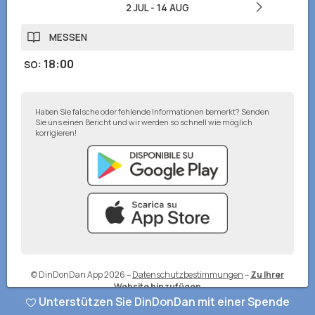
2 JUL
-
14 AUG
MESSEN
18:00
SO
:
Haben Sie falsche oder fehlende Informationen bemerkt? Senden
Sie uns einen Bericht und wir werden so schnell wie möglich
korrigieren!
© DinDonDan App 2026
–
Datenschutzbestimmungen
–
Zu Ihrer
Website hinzufügen
Unterstützen Sie DinDonDan mit einer Spende