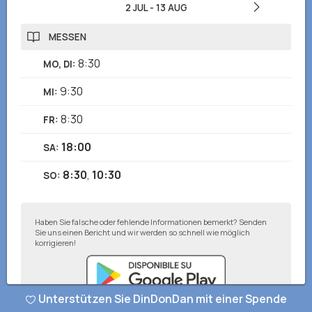
2 JUL
-
13 AUG
MESSEN
8:30
MO, DI
:
9:30
MI
:
8:30
FR
:
18:00
SA
:
8:30
,
10:30
SO
:
Haben Sie falsche oder fehlende Informationen bemerkt? Senden
Sie uns einen Bericht und wir werden so schnell wie möglich
korrigieren!
Unterstützen Sie DinDonDan mit einer Spende