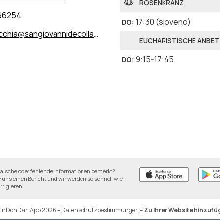
ROSENKRANZ
66254
17:30
(sloveno)
DO
:
chia@sangiovannidecollato.it
EUCHARISTISCHE ANBE
9:15-17:45
DO
:
falsche oder fehlende Informationen bemerkt?
 uns einen Bericht und wir werden so schnell wie
rrigieren!
DinDonDan App 2026
–
Datenschutzbestimmungen
–
Zu Ihrer Website hinzufü