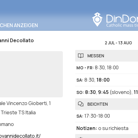
In diesem Bereich
suchen
RCHEN ANZEIGEN
anni Decollato
2 JUL
-
13 AUG
MESSEN
8:30
,
18:00
MO - FR
:
8:30
,
18:00
SA
:
8:30
,
9:45
(sloveno)
,
1
SO
:
le Vincenzo Gioberti, 1
BEICHTEN
Trieste TS Italia
17:30-18:00
SA
:
romano
Notizen
:
o su richiesta
vannidecollato.it/