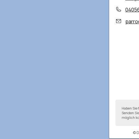
0405
parroc
Haben Sie 
Senden Sie
möglich ko
© 