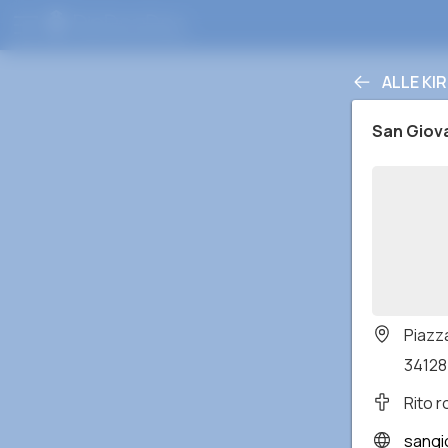
ALLE KI
San Giov
Piazza
34128 
Rito 
sangio