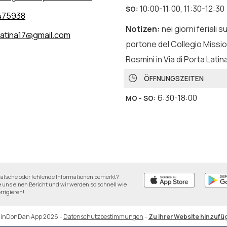
10:00-11:00
,
11:30-12:30
SO
:
475938
Notizen
:
nei giorni feriali 
latina17@gmail.com
portone del Collegio Missio
Rosmini in Via di Porta Latin
ÖFFNUNGSZEITEN
6:30-18:00
MO - SO
:
falsche oder fehlende Informationen bemerkt?
 uns einen Bericht und wir werden so schnell wie
rrigieren!
DinDonDan App 2026
–
Datenschutzbestimmungen
–
Zu Ihrer Website hinzufü