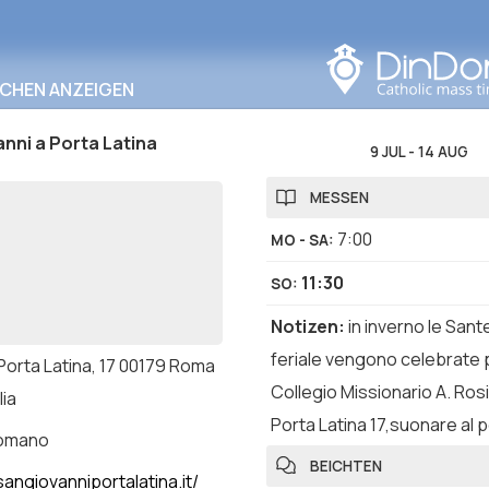
In diesem Bereich
suchen
RCHEN ANZEIGEN
nni a Porta Latina
9 JUL
-
14 AUG
MESSEN
7:00
MO - SA
:
11:30
SO
:
Notizen
:
in inverno le San
feriale vengono celebrate p
 Porta Latina, 17 00179 Roma
Collegio Missionario A. Rosi
lia
Porta Latina 17,suonare al 
romano
BEICHTEN
angiovanniportalatina.it/