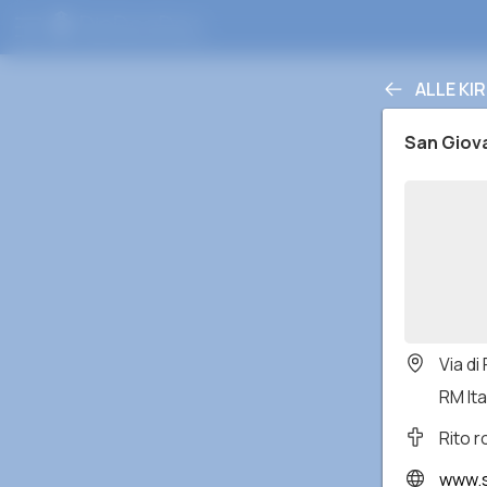
ALLE KI
San Giova
Via di
RM Ita
Rito 
www.s