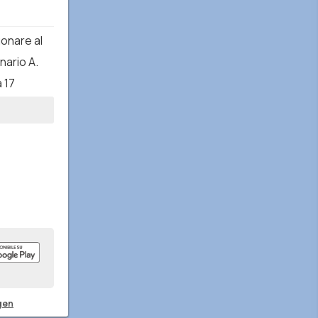
suonare al
nario A.
a 17
gen