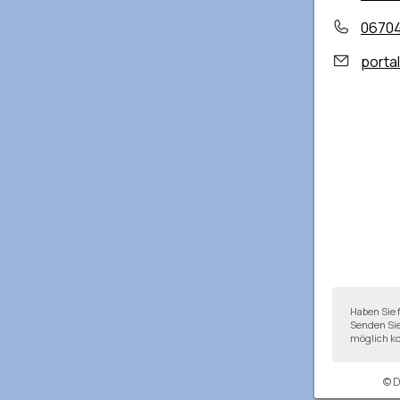
0670
porta
Haben Sie 
Senden Sie
möglich ko
© 