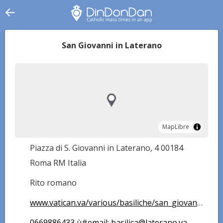
San Giovanni in Laterano
MapLibre
MapLibre
Piazza di S. Giovanni in Laterano, 4 00184
Roma RM Italia
Rito romano
www.vatican.va/various/basiliche/san_giovanni/index_it.htm
0669886433 ù#email: basilica@laterano.va