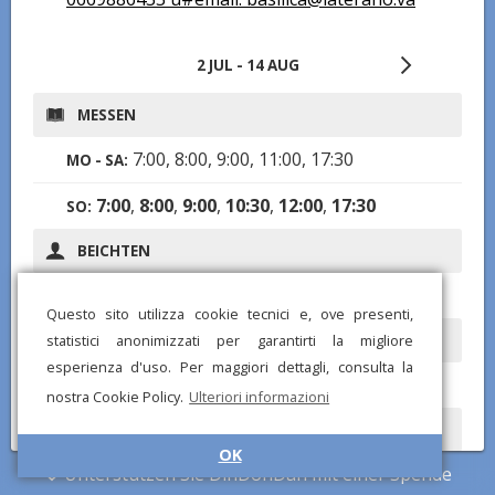
2 JUL - 14 AUG
MESSEN
7:00, 8:00, 9:00, 11:00, 17:30
MO - SA:
7:00
,
8:00
,
9:00
,
10:30
,
12:00
,
17:30
SO:
BEICHTEN
7:00-12:00, 15:30-18:30
MO - SO:
Questo sito utilizza cookie tecnici e, ove presenti,
ÖFFNUNGSZEITEN
statistici anonimizzati per garantirti la migliore
esperienza d'uso. Per maggiori dettagli, consulta la
7:00-18:30
MO - SO:
nostra Cookie Policy.
Ulteriori informazioni
ROSENKRANZ
OK
Unterstützen Sie DinDonDan mit einer Spende
17:00 (o vespri)
MO - SO: