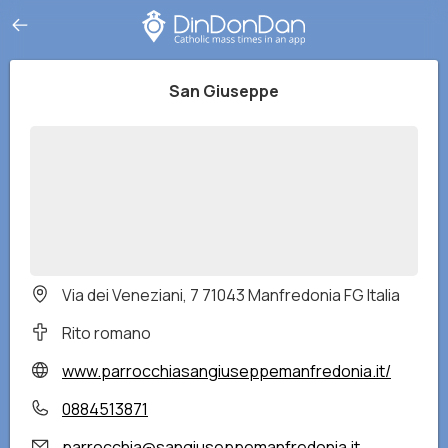
San Giuseppe
Via dei Veneziani, 7 71043 Manfredonia FG Italia
Rito romano
www.parrocchiasangiuseppemanfredonia.it/
0884513871
parrocchia@sangiuseppemanfredonia.it