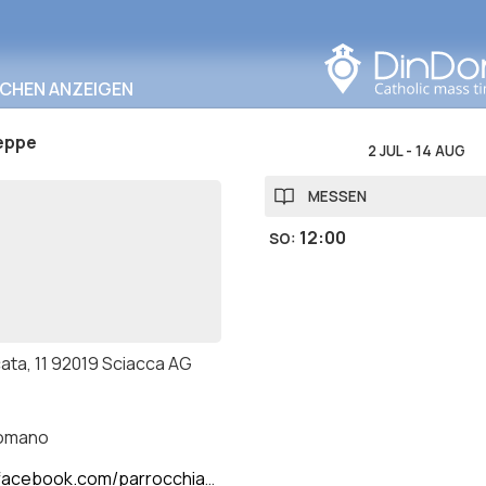
In diesem Bereich
suchen
RCHEN ANZEIGEN
eppe
2 JUL
-
14 AUG
MESSEN
12:00
SO
:
cata, 11 92019 Sciacca AG
romano
ebook.com/parrocchiacarminesciacca/