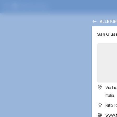
ALLE KI
San Gius
Via Li
Italia
Rito 
www.fac