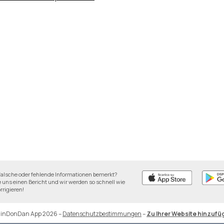
falsche oder fehlende Informationen bemerkt?
 uns einen Bericht und wir werden so schnell wie
rrigieren!
DinDonDan App 2026
–
Datenschutzbestimmungen
–
Zu Ihrer Website hinzufü