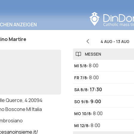
In diesem Bereich
suchen
RCHEN ANZEIGEN
ino Martire
4 AUG
-
13 AUG
MESSEN
8:00
MI 5/8
:
8:00
FR 7/8
:
17:30
SA 8/8
:
elle Querce, 4 20094
9:00
SO 9/8
:
o Boscone MI Italia
8:00
MO 10/8
:
ambrosiano
8:00
MI 12/8
:
esanoinsieme.it/