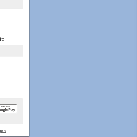
to
gen