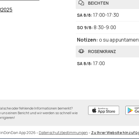
BEICHTEN
82025
17:00-17:30
SA 8/8
:
8:30-9:00
SO 9/8
:
Notizen
:
o su appuntamen
ROSENKRANZ
17:00
SA 8/8
:
falsche oder fehlende Informationen bemerkt?
 uns einen Bericht und wir werden so schnell wie
rrigieren!
DinDonDan App 2026
–
Datenschutzbestimmungen
–
Zu Ihrer Website hinzufü