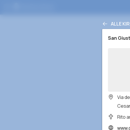
ALLE KI
San Giust
Via d
Cesan
Rito 
www.c