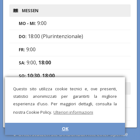
MESSEN
9:00
MO - MI:
18:00 (Plurintenzionale)
DO:
9:00
FR:
9:00,
18:00
SA:
10:30
,
18:00
SO:
BEICHTEN
Questo sito utilizza cookie tecnici e, ove presenti,
statistici anonimizzati per garantirti la migliore
17:30-19:00
SA:
esperienza d'uso. Per maggiori dettagli, consulta la
nostra Cookie Policy.
Ulteriori informazioni
9:00-12:00, 17:30-19:00
SO:
Notizen:
Tutti gli altri giorni a richiesta in
OK
Unterstützen Sie DinDonDan mit einer Spende
sacrestia 30 minuti prima e dopo le Sante