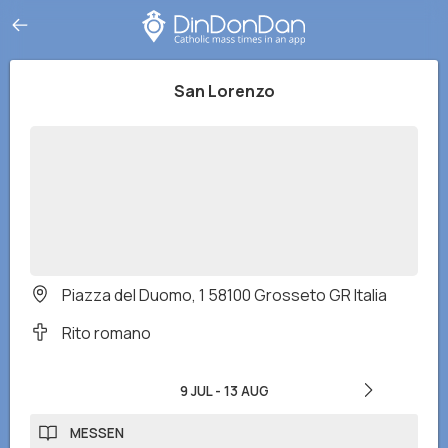
San Lorenzo
Piazza del Duomo, 1 58100 Grosseto GR Italia
Rito romano
9 JUL
-
13 AUG
MESSEN