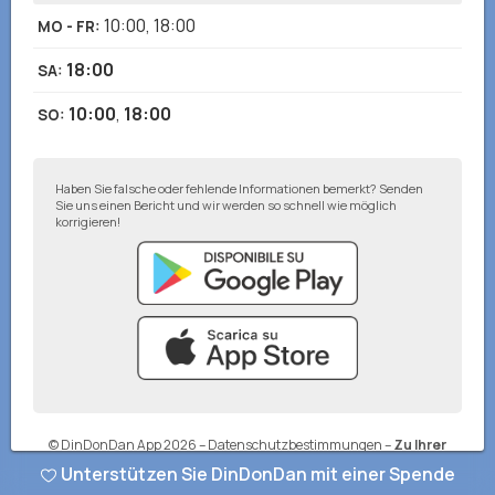
10:00
,
18:00
MO - FR
:
18:00
SA
:
10:00
,
18:00
SO
:
Haben Sie falsche oder fehlende Informationen bemerkt? Senden
Sie uns einen Bericht und wir werden so schnell wie möglich
korrigieren!
© DinDonDan App 2026
–
Datenschutzbestimmungen
–
Zu Ihrer
Website hinzufügen
Unterstützen Sie DinDonDan mit einer Spende