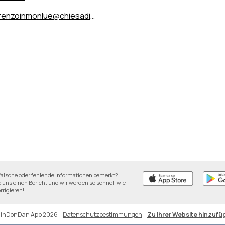
nzoinmonlue@chiesadimilano.it
falsche oder fehlende Informationen bemerkt?
 uns einen Bericht und wir werden so schnell wie
rrigieren!
DinDonDan App 2026
–
Datenschutzbestimmungen
–
Zu Ihrer Website hinzufü