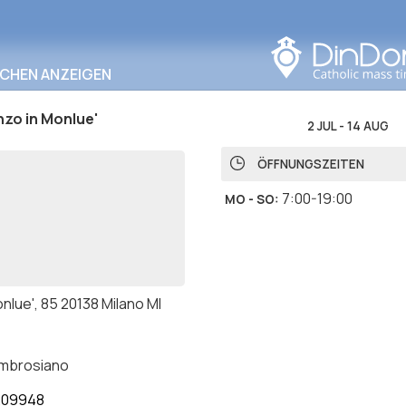
In diesem Bereich
suchen
RCHEN ANZEIGEN
zo in Monlue'
2 JUL
-
14 AUG
ÖFFNUNGSZEITEN
7:00-19:00
MO - SO
:
nlue', 85 20138 Milano MI
ambrosiano
209948