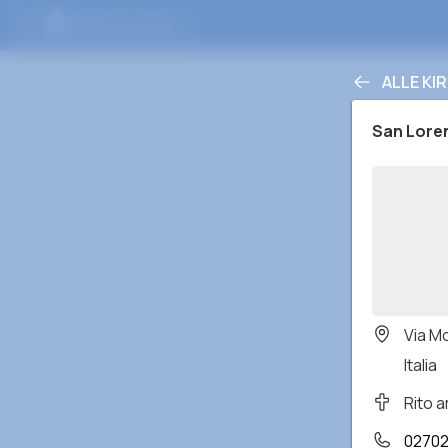
ALLE KI
San Loren
Via Mo
Italia
Rito 
0270