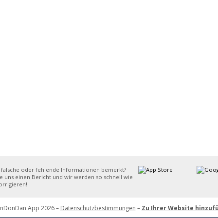
 falsche oder fehlende Informationen bemerkt?
e uns einen Bericht und wir werden so schnell wie
rrigieren!
inDonDan App 2026 –
Datenschutzbestimmungen
–
Zu Ihrer Website hinzuf