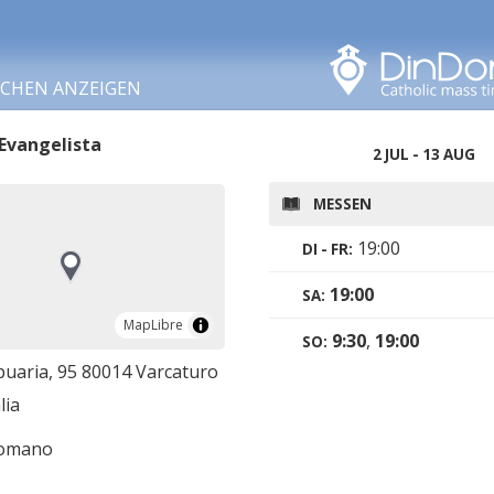
In diesem Bereich
suchen
RCHEN ANZEIGEN
Evangelista
2 JUL - 13 AUG
MESSEN
19:00
DI - FR:
19:00
SA:
MapLibre
MapLibre
9:30
,
19:00
SO:
puaria, 95 80014 Varcaturo
lia
romano