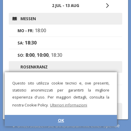
2 JUL - 13 AUG
MESSEN
18:00
MO - FR:
18:30
SA:
8:00
,
10:00
, 18:30
SO:
ROSENKRANZ
17:30
MO - FR:
Questo sito utilizza cookie tecnici e, ove presenti,
statistici anonimizzati per garantirti la migliore
19:00
SA, SO:
esperienza d'uso. Per maggiori dettagli, consulta la
nostra Cookie Policy.
Ulteriori informazioni
Haben Sie falsche oder fehlende Informationen bemerkt?
Senden Sie uns einen Bericht und wir werden so schnell wie
möglich korrigieren!
OK
Unterstützen Sie DinDonDan mit einer Spende