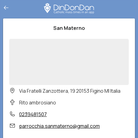
San Materno
Via Fratelli Zanzottera, 19 20153 Figino MI Italia
Rito ambrosiano
0239481507
parrocchia.sanmaterno@gmail.com