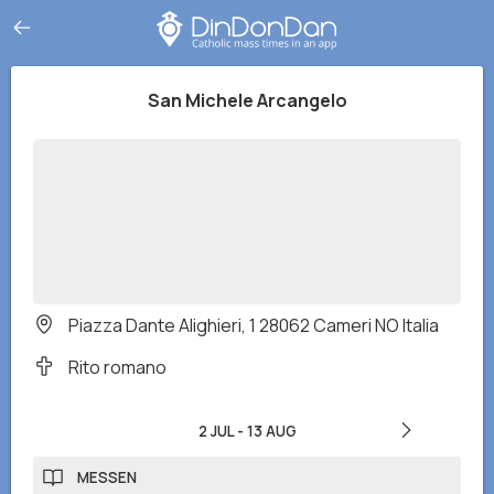
San Michele Arcangelo
Piazza Dante Alighieri, 1 28062 Cameri NO Italia
Rito romano
2 JUL
-
13 AUG
MESSEN