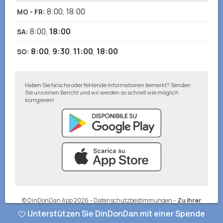
8:00
,
18:00
MO - FR
:
8:00
,
18:00
SA
:
8:00
,
9:30
,
11:00
,
18:00
SO
:
Haben Sie falsche oder fehlende Informationen bemerkt? Senden
Sie uns einen Bericht und wir werden so schnell wie möglich
korrigieren!
© DinDonDan App 2026
–
Datenschutzbestimmungen
–
Zu Ihrer
Website hinzufügen
Unterstützen Sie DinDonDan mit einer Spende