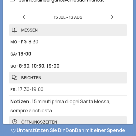
15 JUL
-
13 AUG
MESSEN
8:30
MO - FR
:
18:00
SA
:
8:30
,
10:30
,
19:00
SO
:
BEICHTEN
17:30-19:00
FR
:
Notizen
:
15 minuti prima di ogni Santa Messa,
sempre a richiesta
ÖFFNUNGSZEITEN
Unterstützen Sie DinDonDan mit einer Spende
7:30-19:00
MO - SO
: