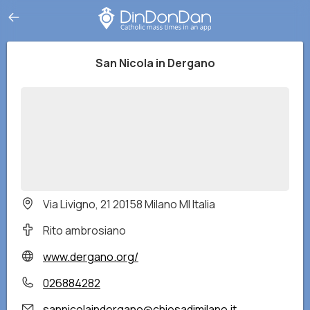
San Nicola in Dergano
Via Livigno, 21 20158 Milano MI Italia
Rito ambrosiano
www.dergano.org/
026884282
sannicolaindergano@chiesadimilano.it