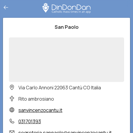
San Paolo
Via Carlo Annoni 22063 Cantù CO Italia
Rito ambrosiano
sanvincenzocantu.it
031701393
segreteria.sanpaolo@sanvincenzocantu.it