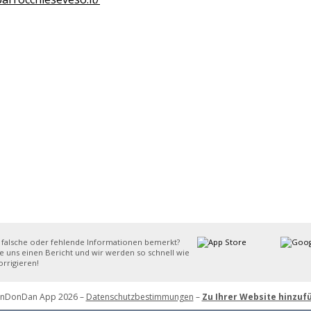
 falsche oder fehlende Informationen bemerkt?
e uns einen Bericht und wir werden so schnell wie
rrigieren!
inDonDan App 2026 –
Datenschutzbestimmungen
–
Zu Ihrer Website hinzuf