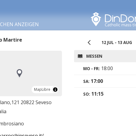
In diesem Bereich
suchen
RCHEN ANZEIGEN
o Martire
12 JUL - 13 AUG
MESSEN
18:00
MO - FR:
17:00
SA:
MapLibre
MapLibre
11:15
SO:
ilano,121 20822 Seveso
lia
ambrosiano
arrocchieseveso.it/