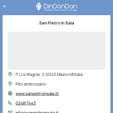
San Pietro in Sala
P.zza Wagner, 2 20145 Milano MI Italia
Rito ambrosiano
www.sanpietroinsala.it/
024817443
info@sanpietroinsala.it