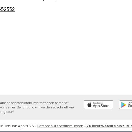
552352
falsche oder fehlende Informationen bemerkt?
 uns einen Bericht und wir werden so schnell wie
rrigieren!
DinDonDan App 2026
–
Datenschutzbestimmungen
–
Zu Ihrer Website hinzufü