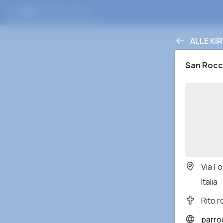
ALLE KI
San Roc
Via F
Italia
Rito 
parroc