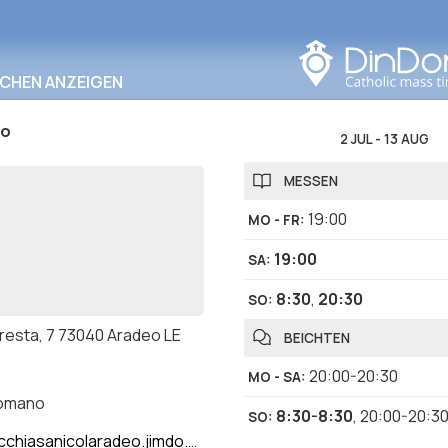
In diesem Bereich
suchen
RCHEN ANZEIGEN
co
2 JUL
-
13 AUG
MESSEN
19:00
MO - FR
:
19:00
SA
:
8:30
,
20:30
SO
:
oresta, 7 73040 Aradeo LE
BEICHTEN
20:00-20:30
MO - SA
:
romano
8:30-8:30
,
20:00-20:3
SO
:
chiasanicolaradeo.jimdo.com