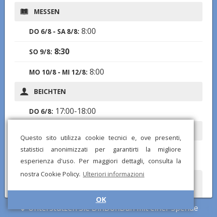
MESSEN
8:00
DO 6/8 - SA 8/8:
8:30
SO 9/8:
8:00
MO 10/8 - MI 12/8:
BEICHTEN
17:00-18:00
DO 6/8:
EUCHARISTISCHE ANBETUNG
Questo sito utilizza cookie tecnici e, ove presenti,
8:30-12:00
statistici anonimizzati per garantirti la migliore
DO 6/8:
esperienza d'uso. Per maggiori dettagli, consulta la
nostra Cookie Policy.
Ulteriori informazioni
Haben Sie falsche oder fehlende Informationen bemerkt?
Senden Sie uns einen Bericht und wir werden so schnell wie
möglich korrigieren!
OK
Unterstützen Sie DinDonDan mit einer Spende