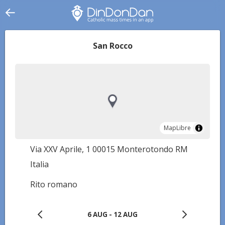
San Rocco
MapLibre
MapLibre
Via XXV Aprile, 1 00015 Monterotondo RM
Italia
Rito romano
6 AUG - 12 AUG