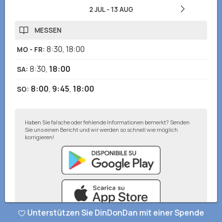
2 JUL
-
13 AUG
MESSEN
8:30
,
18:00
MO - FR
:
8:30
,
18:00
SA
:
8:00
,
9:45
,
18:00
SO
:
Haben Sie falsche oder fehlende Informationen bemerkt? Senden
Sie uns einen Bericht und wir werden so schnell wie möglich
korrigieren!
Unterstützen Sie DinDonDan mit einer Spende