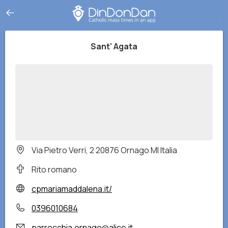
Sant' Agata
Via Pietro Verri, 2 20876 Ornago MI Italia
Rito romano
cpmariamaddalena.it/
0396010684
parrocchia.ornago@alice.it