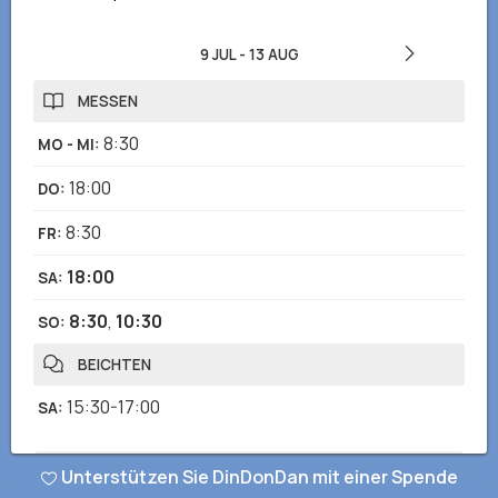
9 JUL
-
13 AUG
MESSEN
8:30
MO - MI
:
18:00
DO
:
8:30
FR
:
18:00
SA
:
8:30
,
10:30
SO
:
BEICHTEN
15:30-17:00
SA
:
Unterstützen Sie DinDonDan mit einer Spende
Haben Sie falsche oder fehlende Informationen bemerkt? Senden