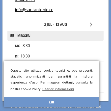
info@santantonio.cc
2 JUL - 13 AUG
MESSEN
8:30
MO:
18:30
DI:
8:30
MI:
Questo sito utilizza cookie tecnici e, ove presenti,
18:30
statistici anonimizzati per garantirti la migliore
DO:
esperienza d'uso. Per maggiori dettagli, consulta la
8:30
FR:
nostra Cookie Policy.
Ulteriori informazioni
18:00
SA:
OK
Unterstützen Sie DinDonDan mit einer Spende
8:30
,
10:30
SO: