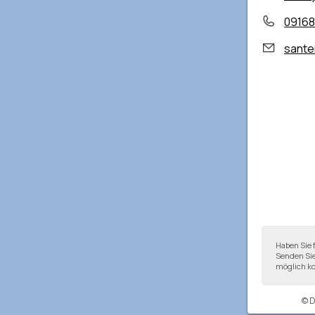
0916
sante
Haben Sie 
Senden Sie
möglich ko
© 