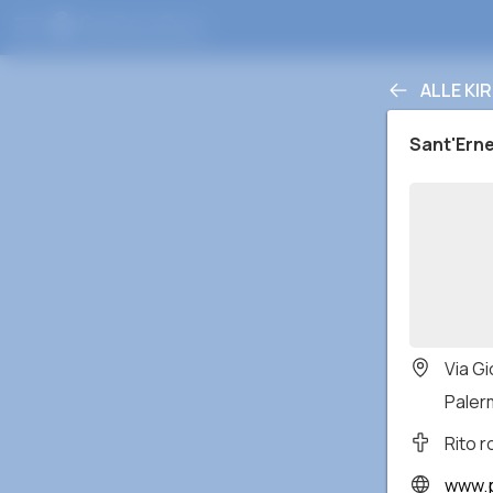
ALLE KI
Sant'Ern
Via G
Palerm
Rito 
www.p