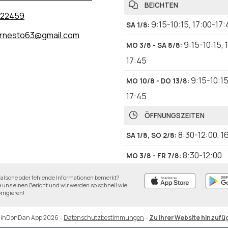
BEICHTEN
822459
9:15-10:15
,
17:00-17:
SA 1/8
:
rnesto63@gmail.com
9:15-10:15
,
MO 3/8 - SA 8/8
:
17:45
9:15-10:1
MO 10/8 - DO 13/8
:
17:45
ÖFFNUNGSZEITEN
8:30-12:00
,
1
SA 1/8, SO 2/8
:
8:30-12:00
MO 3/8 - FR 7/8
:
8:30-12:00
,
1
SA 8/8, SO 9/8
:
falsche oder fehlende Informationen bemerkt?
 uns einen Bericht und wir werden so schnell wie
18:45
rrigieren!
8:30-12:0
MO 10/8 - DO 13/8
:
DinDonDan App 2026
–
Datenschutzbestimmungen
–
Zu Ihrer Website hinzufü