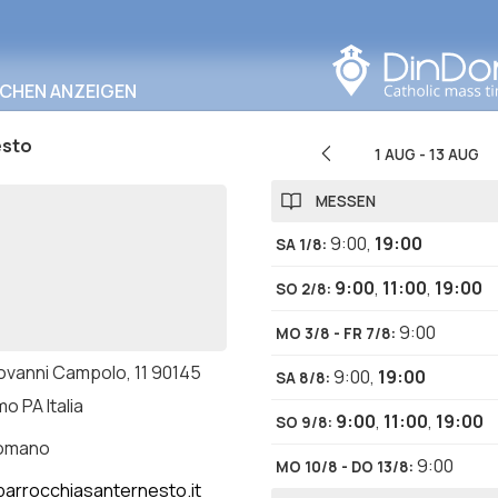
In diesem Bereich
suchen
RCHEN ANZEIGEN
esto
1 AUG
-
13 AUG
MESSEN
9:00
,
19:00
SA 1/8
:
9:00
,
11:00
,
19:00
SO 2/8
:
9:00
MO 3/8 - FR 7/8
:
iovanni Campolo, 11 90145
9:00
,
19:00
SA 8/8
:
o PA Italia
9:00
,
11:00
,
19:00
SO 9/8
:
romano
9:00
MO 10/8 - DO 13/8
:
arrocchiasanternesto.it