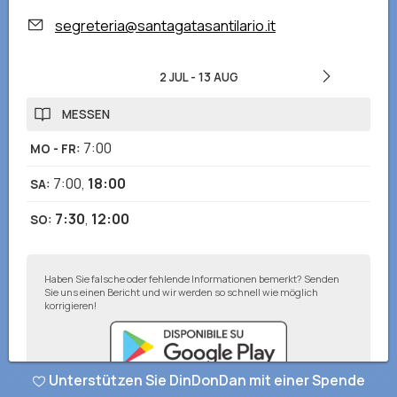
segreteria@santagatasantilario.it
2 JUL
-
13 AUG
MESSEN
7:00
MO - FR
:
7:00
,
18:00
SA
:
7:30
,
12:00
SO
:
Haben Sie falsche oder fehlende Informationen bemerkt? Senden
Sie uns einen Bericht und wir werden so schnell wie möglich
korrigieren!
Unterstützen Sie DinDonDan mit einer Spende