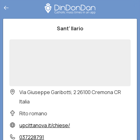
Sant' Ilario
Via Giuseppe Garibotti, 2 26100 Cremona CR
Italia
Rito romano
upcittanova.it/chiese/
037228791