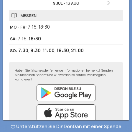
9 JUL
-
13 AUG
MESSEN
7:15
,
18:30
MO - FR
:
7:15
,
18:30
SA
:
7:30
,
9:30
,
11:00
,
18:30
,
21:00
SO
:
Haben Sie falsche oder fehlende Informationen bemerkt? Senden
Sie uns einen Bericht und wir werden so schnell wie möglich
korrigieren!
Unterstützen Sie DinDonDan mit einer Spende