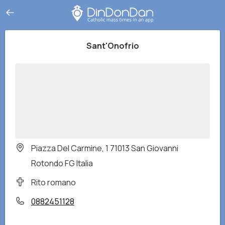
Sant'Onofrio
Piazza Del Carmine, 1 71013 San Giovanni
Rotondo FG Italia
Rito romano
0882451128