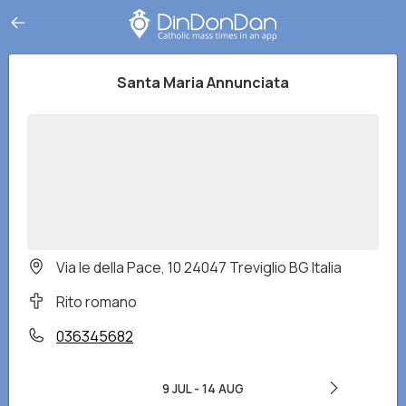
Santa Maria Annunciata
Via le della Pace, 10 24047 Treviglio BG Italia
Rito romano
036345682
9 JUL
-
14 AUG