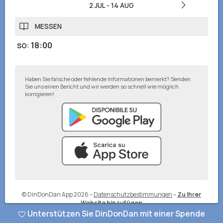
2 JUL
-
14 AUG
MESSEN
18:00
SO
:
Haben Sie falsche oder fehlende Informationen bemerkt? Senden
Sie uns einen Bericht und wir werden so schnell wie möglich
korrigieren!
© DinDonDan App 2026
–
Datenschutzbestimmungen
–
Zu Ihrer
Website hinzufügen
Unterstützen Sie DinDonDan mit einer Spende