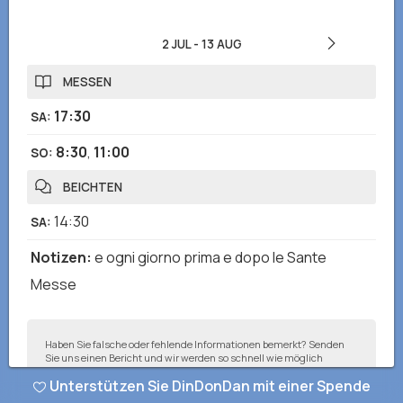
2 JUL
-
13 AUG
MESSEN
17:30
SA
:
8:30
,
11:00
SO
:
BEICHTEN
14:30
SA
:
Notizen
:
e ogni giorno prima e dopo le Sante
Messe
Haben Sie falsche oder fehlende Informationen bemerkt? Senden
Sie uns einen Bericht und wir werden so schnell wie möglich
korrigieren!
Unterstützen Sie DinDonDan mit einer Spende