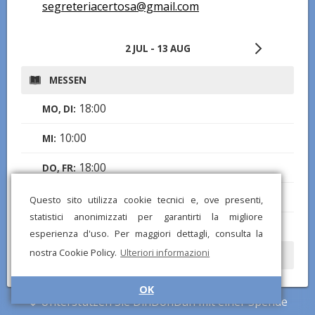
segreteriacertosa@gmail.com
2 JUL - 13 AUG
MESSEN
18:00
MO, DI:
10:00
MI:
18:00
DO, FR:
18:00
SA:
Questo sito utilizza cookie tecnici e, ove presenti,
statistici anonimizzati per garantirti la migliore
10:00
,
18:00
SO:
esperienza d'uso. Per maggiori dettagli, consulta la
nostra Cookie Policy.
Ulteriori informazioni
ÖFFNUNGSZEITEN
7:00-18:45
MO - SO:
OK
Unterstützen Sie DinDonDan mit einer Spende
Notizen:
aperta per le visite fino alle 17:30