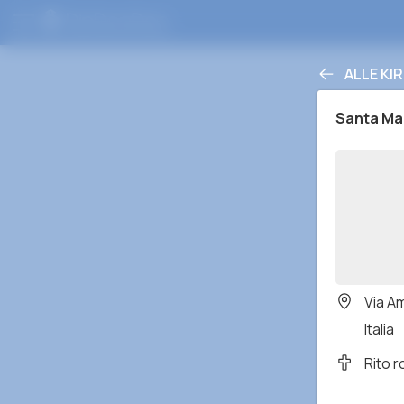
ALLE KI
Santa Ma
Via A
Italia
Rito 