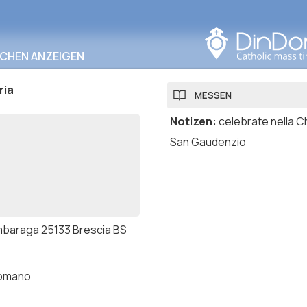
In diesem Bereich
suchen
RCHEN ANZEIGEN
ria
MESSEN
Notizen
:
celebrate nella C
San Gaudenzio
mbaraga 25133 Brescia BS
romano