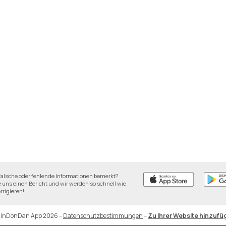
falsche oder fehlende Informationen bemerkt?
 uns einen Bericht und wir werden so schnell wie
rrigieren!
DinDonDan App 2026
–
Datenschutzbestimmungen
–
Zu Ihrer Website hinzufü