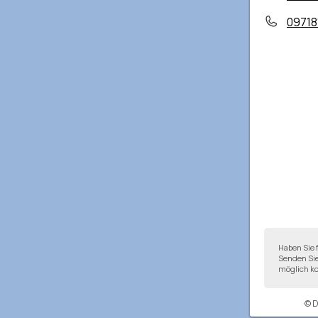
09718
Haben Sie 
Senden Sie
möglich ko
© 