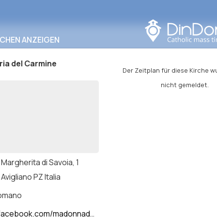
In diesem Bereich
suchen
RCHEN ANZEIGEN
ia del Carmine
Der Zeitplan für diese Kirche 
nicht gemeldet.
Margherita di Savoia, 1
Avigliano PZ Italia
romano
ok.com/madonnadelcarmineavigliano/?locale=it_IT