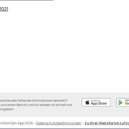
1021
falsche oder fehlende Informationen bemerkt?
 uns einen Bericht und wir werden so schnell wie
rrigieren!
DinDonDan App 2026
–
Datenschutzbestimmungen
–
Zu Ihrer Website hinzufü