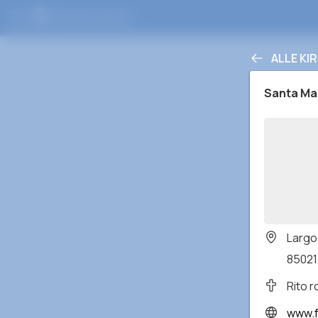
ALLE KI
Santa Mar
Largo 
85021 
Rito 
www.facebo