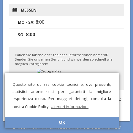
MESSEN
8:00
MO - SA:
8:00
SO:
Haben Sie falsche oder fehlende Informationen bemerkt?
Senden Sie uns einen Bericht und wir werden so schnell wie
möglich korrigieren!
Questo sito utilizza cookie tecnici e, ove presenti,
statistici anonimizzati per garantirti la migliore
esperienza d'uso. Per maggiori dettagli, consulta la
© DinDonDan App 2026 –
Datenschutzbestimmungen
–
Zu Ihrer
Website hinzufügen
nostra Cookie Policy.
Ulteriori informazioni
OK
Unterstützen Sie DinDonDan mit einer Spende