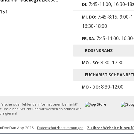
7:45-11:00, 16:30-18
DI:
151
7:45-8:15, 9:00-1
MI, DO:
16:30-18:00
7:45-11:00, 16:30
FR, SA:
ROSENKRANZ
8:30, 17:30
MO - SO:
EUCHARISTISCHE ANBE
8:30-12:00
MO - DO:
8:30-22:00
FR:
 falsche oder fehlende Informationen bemerkt?
e uns einen Bericht und wir werden so schnell wie
8:30-12:00
SA:
rrigieren!
inDonDan App 2026 –
Datenschutzbestimmungen
–
Zu Ihrer Website hinzuf