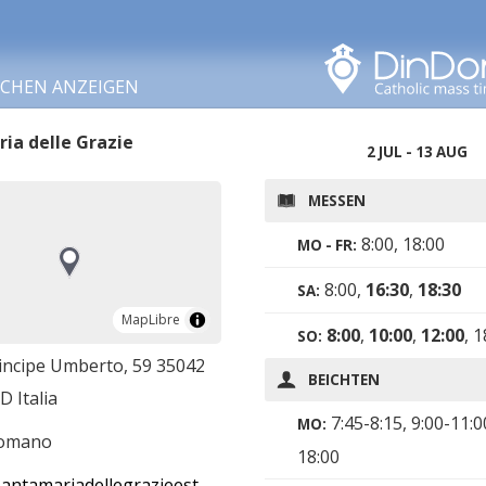
In diesem Bereich
suchen
RCHEN ANZEIGEN
ia delle Grazie
2 JUL - 13 AUG
MESSEN
8:00, 18:00
MO - FR:
8:00,
16:30
,
18:30
SA:
MapLibre
MapLibre
8:00
,
10:00
,
12:00
, 
SO:
rincipe Umberto, 59 35042
BEICHTEN
D Italia
7:45-8:15, 9:00-11:0
MO:
romano
18:00
ntamariadellegrazieeste.it