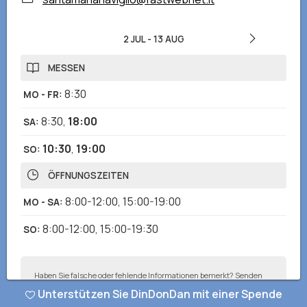
2 JUL
-
13 AUG
MESSEN
8:30
MO - FR
:
8:30
,
18:00
SA
:
10:30
,
19:00
SO
:
ÖFFNUNGSZEITEN
8:00-12:00
,
15:00-19:00
MO - SA
:
8:00-12:00
,
15:00-19:30
SO
:
Haben Sie falsche oder fehlende Informationen bemerkt? Senden
Sie uns einen Bericht und wir werden so schnell wie möglich
Unterstützen Sie DinDonDan mit einer Spende
korrigieren!