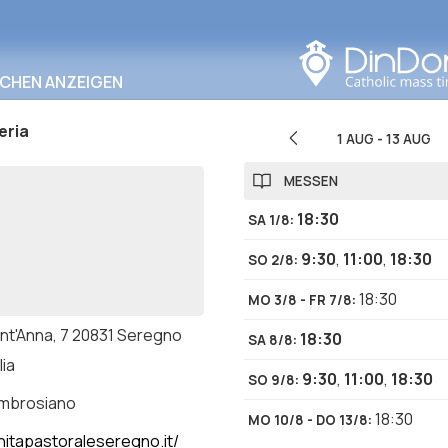
In diesem Bereich
suchen
RCHEN ANZEIGEN
eria
1 AUG
-
13 AUG
MESSEN
18:30
SA 1/8
:
9:30
,
11:00
,
18:30
SO 2/8
:
18:30
MO 3/8 - FR 7/8
:
ant'Anna, 7 20831 Seregno
18:30
SA 8/8
:
lia
9:30
,
11:00
,
18:30
SO 9/8
:
ambrosiano
18:30
MO 10/8 - DO 13/8
:
itapastoraleseregno.it/