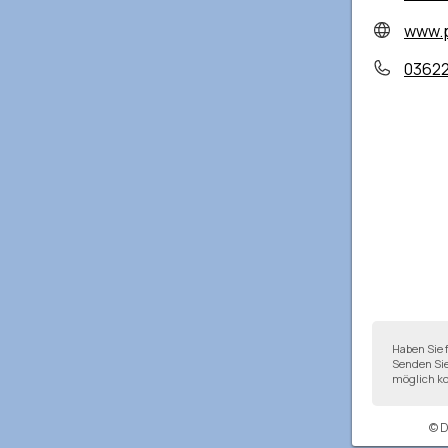
www.p
0362
Haben Sie 
Senden Sie
möglich ko
© 