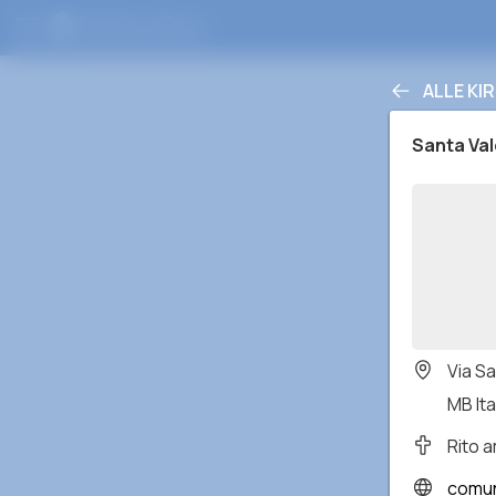
ALLE KI
Santa Val
Via S
MB Ita
Rito 
comun