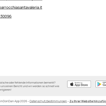
arrocchiasantavaleria.it
230096
falsche oder fehlende Informationen bemerkt?
 uns einen Bericht und wir werden so schnell wie
rrigieren!
DinDonDan App 2026
–
Datenschutzbestimmungen
–
Zu Ihrer Website hinzufü