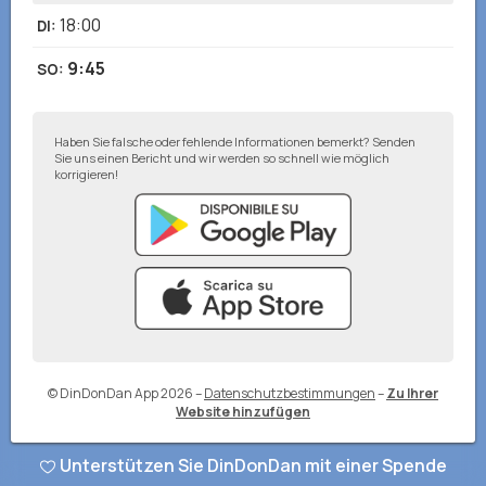
18:00
DI
:
9:45
SO
:
Haben Sie falsche oder fehlende Informationen bemerkt? Senden
Sie uns einen Bericht und wir werden so schnell wie möglich
korrigieren!
© DinDonDan App 2026
–
Datenschutzbestimmungen
–
Zu Ihrer
Website hinzufügen
Unterstützen Sie DinDonDan mit einer Spende