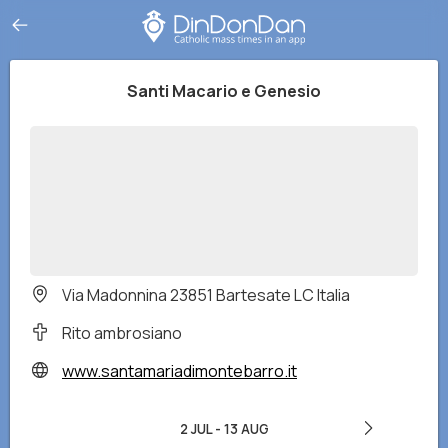
Santi Macario e Genesio
Via Madonnina 23851 Bartesate LC Italia
Rito ambrosiano
www.santamariadimontebarro.it
2 JUL
-
13 AUG