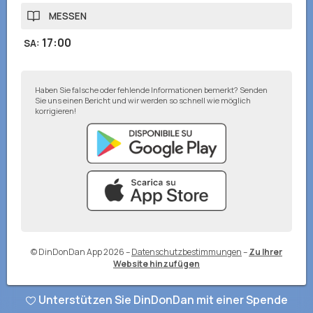
MESSEN
17:00
SA
:
Haben Sie falsche oder fehlende Informationen bemerkt? Senden
Sie uns einen Bericht und wir werden so schnell wie möglich
korrigieren!
© DinDonDan App 2026
–
Datenschutzbestimmungen
–
Zu Ihrer
Website hinzufügen
Unterstützen Sie DinDonDan mit einer Spende