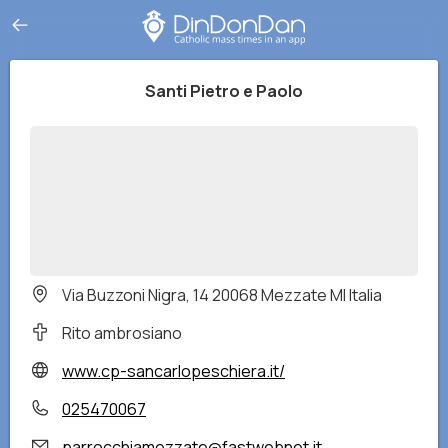
Santi Pietro e Paolo
Via Buzzoni Nigra, 14 20068 Mezzate MI Italia
Rito ambrosiano
www.cp-sancarlopeschiera.it/
025470067
parrocchiamezzate@fastwebnet.it