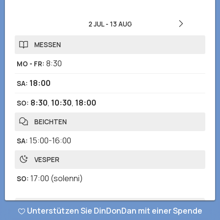
2 JUL
-
13 AUG
MESSEN
8:30
MO - FR
:
18:00
SA
:
8:30
,
10:30
,
18:00
SO
:
BEICHTEN
15:00-16:00
SA
:
VESPER
17:00
(solenni)
SO
:
Unterstützen Sie DinDonDan mit einer Spende
Haben Sie falsche oder fehlende Informationen bemerkt? Senden
Sie uns einen Bericht und wir werden so schnell wie möglich