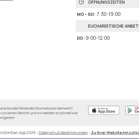
ÖFFNUNGSZEITEN
7:30-19:00
MO - SO
:
EUCHARISTISCHE ANBE
9:00-12:00
DO
:
falsche oder fehlende Informationen bemerkt?
 uns einen Bericht und wir werden so schnell wie
rrigieren!
DinDonDan App 2026
–
Datenschutzbestimmungen
–
Zu Ihrer Website hinzufü