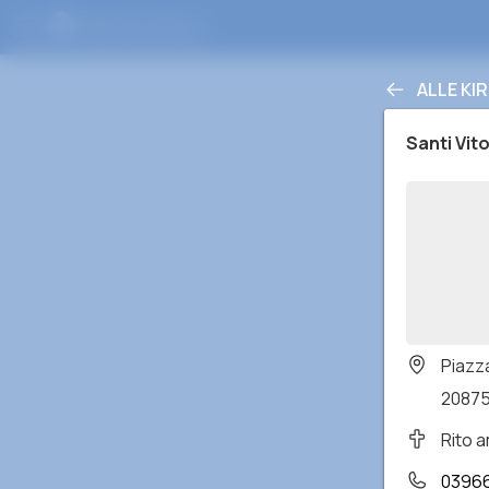
ALLE KI
Santi Vit
Piazz
20875
Rito 
0396