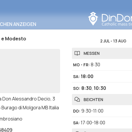
In diesem Bereich
suchen
RCHEN ANZEIGEN
o e Modesto
2 JUL
-
13 AUG
MESSEN
8:30
MO - FR
:
18:00
SA
:
8:30
,
10:30
SO
:
a Don Alessandro Decio, 3
BEICHTEN
 Burago di Molgora MB Italia
9:30-11:00
DO
:
ambrosiano
17:00-18:00
SA
:
68409