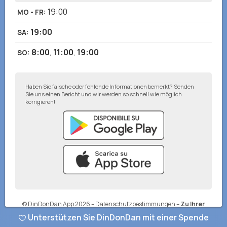
19:00
MO - FR
:
19:00
SA
:
8:00
,
11:00
,
19:00
SO
:
Haben Sie falsche oder fehlende Informationen bemerkt? Senden
Sie uns einen Bericht und wir werden so schnell wie möglich
korrigieren!
© DinDonDan App 2026
–
Datenschutzbestimmungen
–
Zu Ihrer
Website hinzufügen
Unterstützen Sie DinDonDan mit einer Spende