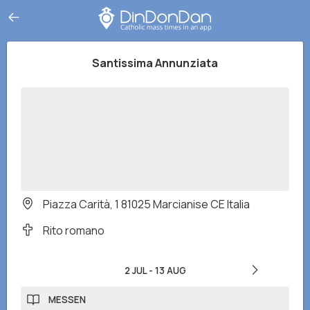
Santissima Annunziata
Piazza Carità, 1 81025 Marcianise CE Italia
Rito romano
2 JUL
-
13 AUG
MESSEN